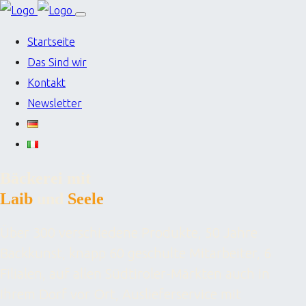
Startseite
Das Sind wir
Kontakt
Newsletter
Bäckerei mit
Laib
und
Seele
Über 300 verschiedene Produkte, 50 Jahre
Backkunst, knapp 60 geschulte Mitarbeiter, 6
Filialen, auf allen Südtiroler-Märkten auch in
Ihrem Dorf vor Ort, Auslieferservice mit